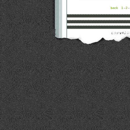
back
1
2
-
-